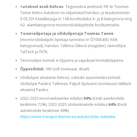
A
utokool asub Kehras.
Tegevusloa andmed: FIE-le Toomas
Tanne Kehra Autokool on väljastatud haridus- ja teadusministri
5.03.2014 käskkirjaga nr 108 koolitusluba A- ja B kategooria ning
A2- alamkategooria mootorsõidukijuhtide koolitamiseks.
Teooriaõpetaja ja sõiduõpetaja Toomas Tanne
(mootorsõidukijuhi õpetaja tunnistus nr ÕT005400. Kõik
kategooriad). Haridus: Tallinna Ülikool (magister), täiendõpe
TalTech ja TKTK.
Teooriaõpe toimub e-õppena ja vajadusel kontaktõppena.
Õppesõiduk:
VW Golf (manuaal, diisel).
Sõiduõpet alustame Kehras, oskuste suurenedes toimub
sõiduõpe Paides/ Tallinnas. Paljud õpilased sooritavad riiklikud
eksamid Paides.
2022-2023 teooriaeksamite edukus
94%
(Eesti autokoolide
keskmine 72%), 2022-2023 sõidueksamite edukus
64%
(Eesti
autokoolide keskmine 49%)
https://www.transpordiamet.ee/autokoolide-statistika